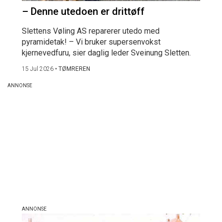
– Denne utedoen er drittøff
Slettens Vøling AS reparerer utedo med
pyramidetak! – Vi bruker supersenvokst
kjernevedfuru, sier daglig leder Sveinung Sletten.
15 Jul 2026
•
TØMREREN