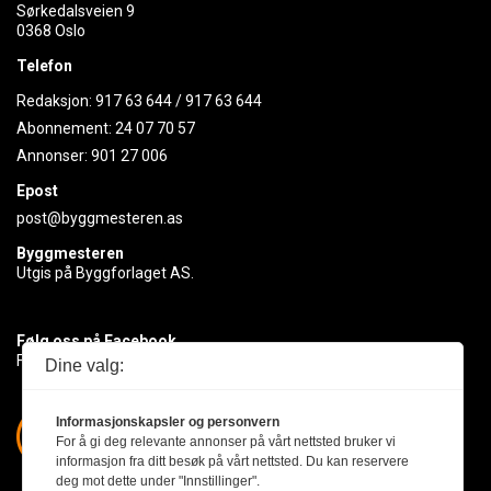
Sørkedalsveien 9
0368 Oslo
Telefon
Redaksjon:
917 63 644
/
917 63 644
Abonnement:
24 07 70 57
Annonser:
901 27 006
Epost
post@byggmesteren.as
Byggmesteren
Utgis på Byggforlaget AS.
Følg oss på Facebook
Få med deg det siste innen byggebransjen
Dine valg:
Informasjonskapsler og personvern
For å gi deg relevante annonser på vårt nettsted bruker vi
informasjon fra ditt besøk på vårt nettsted. Du kan reservere
deg mot dette under "Innstillinger".