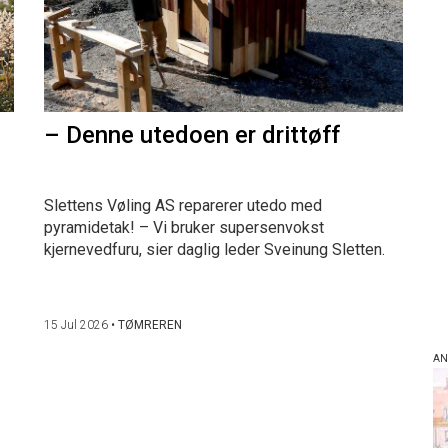
– Denne utedoen er drittøff
Slettens Vøling AS reparerer utedo med
pyramidetak! – Vi bruker supersenvokst
kjernevedfuru, sier daglig leder Sveinung Sletten.
15 Jul 2026
•
TØMREREN