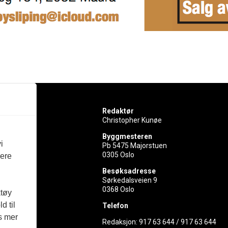
Redaktør
Christopher Kunøe
Byggmesteren
i
Pb 5475 Majorstuen
0305 Oslo
vere
rer
Besøksadresse
Sørkedalsveien 9
ed
0368 Oslo
ktøy
d til
Telefon
es mer
Redaksjon:
917 63 644
/
917 63 644