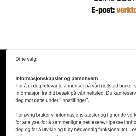
Dine valg:
Abonner
Nyheter
Tømreren
Informasjonskapsler og personvern
Reportasje
For å gi deg relevante annonser på vårt nettsted bruker v
Produkter
informasjon fra ditt besøk på vårt nettsted. Du kan reser
Kommenta
deg mot dette under "Innstillinger".
Magasiner
Jobbmark
For øvrig bruker vi informasjonskapsler og lignende ver
for analyse, for å sammenligne nettlesere, tilpasse innhol
deg og for å utvikle og tilby nødvendig funksjonalitet. L