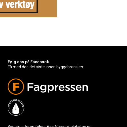
Følg oss på Facebook
Få med deg det siste innen byggebransjen
Byggmesteren følger Vær Varsom-plakaten og