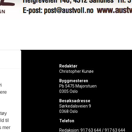
Redaktør
Christopher Kunøe
Byggmesteren
i
Pb 5475 Majorstuen
0305 Oslo
vere
rer
Besøksadresse
Sørkedalsveien 9
ed
0368 Oslo
ktøy
d til
Telefon
es mer
Redaksjon:
917 63 644
/
917 63 644