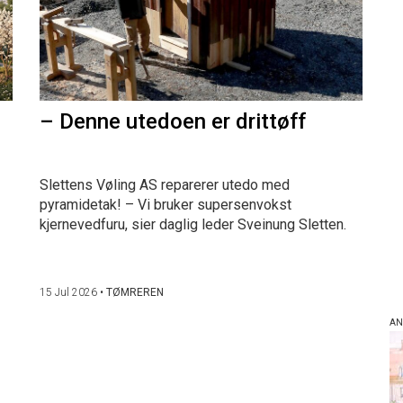
– Denne utedoen er drittøff
Slettens Vøling AS reparerer utedo med
pyramidetak! – Vi bruker supersenvokst
kjernevedfuru, sier daglig leder Sveinung Sletten.
15 Jul 2026
•
TØMREREN