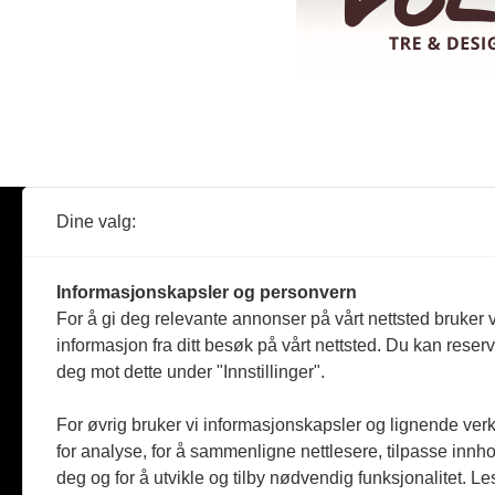
Dine valg:
Abonner
Nyheter
Tømreren
Informasjonskapsler og personvern
Reportasje
For å gi deg relevante annonser på vårt nettsted bruker v
Produkter
informasjon fra ditt besøk på vårt nettsted. Du kan reser
Kommenta
deg mot dette under "Innstillinger".
Magasiner
Jobbmark
For øvrig bruker vi informasjonskapsler og lignende ver
for analyse, for å sammenligne nettlesere, tilpasse innhol
deg og for å utvikle og tilby nødvendig funksjonalitet. L