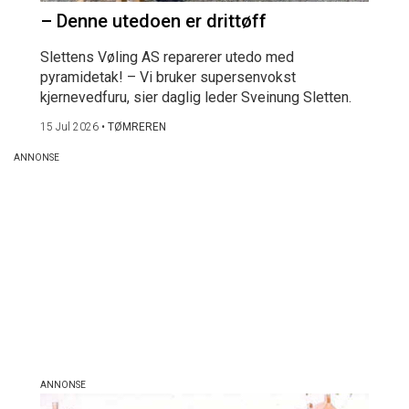
– Denne utedoen er drittøff
Slettens Vøling AS reparerer utedo med
pyramidetak! – Vi bruker supersenvokst
kjernevedfuru, sier daglig leder Sveinung Sletten.
15 Jul 2026
•
TØMREREN