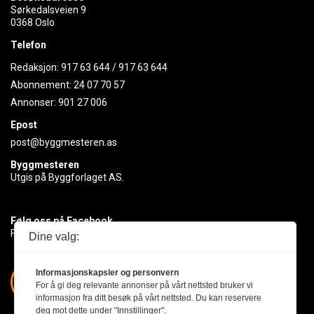
Sørkedalsveien 9
0368 Oslo
Telefon
Redaksjon:
917 63 644
/
917 63 644
Abonnement:
24 07 70 57
Annonser:
901 27 006
Epost
post@byggmesteren.as
Byggmesteren
Utgis på Byggforlaget AS.
Følg oss på Facebook
Få med deg det siste innen byggebransjen
Dine valg:
Informasjonskapsler og personvern
For å gi deg relevante annonser på vårt nettsted bruker vi
informasjon fra ditt besøk på vårt nettsted. Du kan reservere
deg mot dette under "Innstillinger".