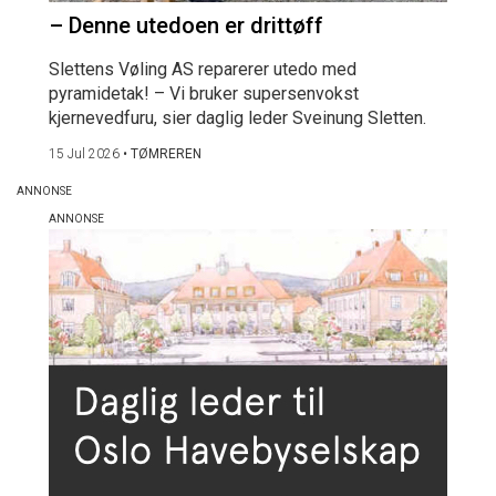
– Denne utedoen er drittøff
Slettens Vøling AS reparerer utedo med
pyramidetak! – Vi bruker supersenvokst
kjernevedfuru, sier daglig leder Sveinung Sletten.
15 Jul 2026
•
TØMREREN