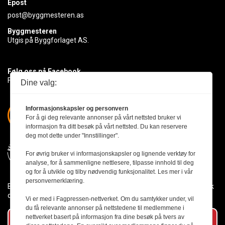
Epost
post@byggmesteren.as
Byggmesteren
Utgis på Byggforlaget AS.
Følg oss på Facebook
Få med deg det siste innen byggebransjen
Dine valg:
Informasjonskapsler og personvern
For å gi deg relevante annonser på vårt nettsted bruker vi
informasjon fra ditt besøk på vårt nettsted. Du kan reservere
deg mot dette under "Innstillinger".
For øvrig bruker vi informasjonskapsler og lignende verktøy for
analyse, for å sammenligne nettlesere, tilpasse innhold til deg
og for å utvikle og tilby nødvendig funksjonalitet. Les mer i vår
personvernerklæring.
Byggmesteren følger Vær Varsom-plakaten og presseetikken slik
den er nedfelt i Redaktørplakaten.
Vi er med i Fagpressen-nettverket. Om du samtykker under, vil
du få relevante annonser på nettstedene til medlemmene i
nettverket basert på informasjon fra dine besøk på tvers av
Abonner på vårt nyhetsbrev