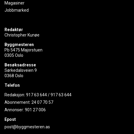
Magasiner
Jobbmarked
Redaktør
Christopher Kunøe
Byggmesteren
Pb 5475 Majorstuen
0305 Oslo
Besøksadresse
Sørkedalsveien 9
0368 Oslo
Telefon
Redaksjon:
917 63 644
/
917 63 644
Abonnement:
24 07 70 57
Annonser:
901 27 006
Epost
post@byggmesteren.as