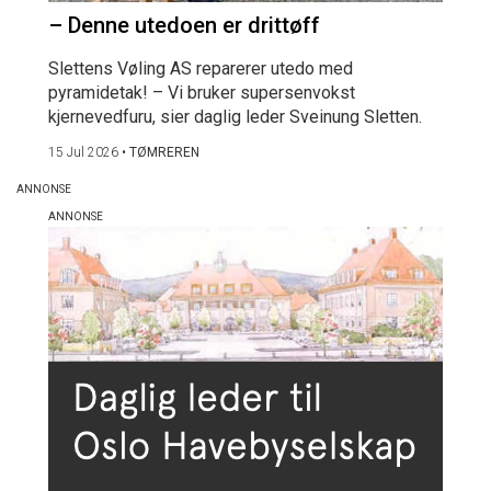
– Denne utedoen er drittøff
Slettens Vøling AS reparerer utedo med
pyramidetak! – Vi bruker supersenvokst
kjernevedfuru, sier daglig leder Sveinung Sletten.
15 Jul 2026
•
TØMREREN