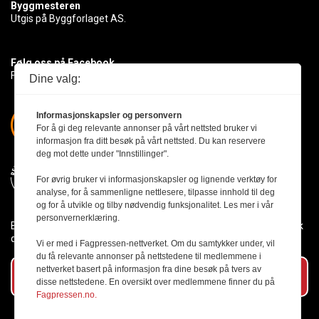
Byggmesteren
Utgis på Byggforlaget AS.
Følg oss på Facebook
Få med deg det siste innen byggebransjen
Dine valg:
Informasjonskapsler og personvern
For å gi deg relevante annonser på vårt nettsted bruker vi
informasjon fra ditt besøk på vårt nettsted. Du kan reservere
deg mot dette under "Innstillinger".
For øvrig bruker vi informasjonskapsler og lignende verktøy for
analyse, for å sammenligne nettlesere, tilpasse innhold til deg
og for å utvikle og tilby nødvendig funksjonalitet. Les mer i vår
personvernerklæring.
Byggmesteren følger Vær Varsom-plakaten og presseetikken slik
den er nedfelt i Redaktørplakaten.
Vi er med i Fagpressen-nettverket. Om du samtykker under, vil
du få relevante annonser på nettstedene til medlemmene i
nettverket basert på informasjon fra dine besøk på tvers av
Abonner på vårt nyhetsbrev
disse nettstedene. En oversikt over medlemmene finner du på
Fagpressen.no.