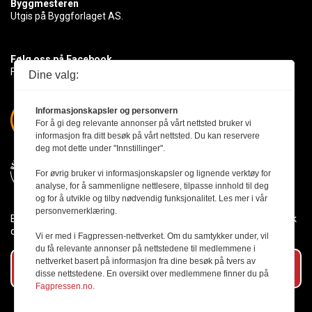
Byggmesteren
Utgis på Byggforlaget AS.
Følg oss på Facebook
Få med deg det siste innen byggebransjen
Dine valg:
Informasjonskapsler og personvern
For å gi deg relevante annonser på vårt nettsted bruker vi
informasjon fra ditt besøk på vårt nettsted. Du kan reservere
deg mot dette under "Innstillinger".
For øvrig bruker vi informasjonskapsler og lignende verktøy for
analyse, for å sammenligne nettlesere, tilpasse innhold til deg
og for å utvikle og tilby nødvendig funksjonalitet. Les mer i vår
personvernerklæring.
Byggmesteren følger Vær Varsom-plakaten og presseetikken slik
den er nedfelt i Redaktørplakaten.
Vi er med i Fagpressen-nettverket. Om du samtykker under, vil
du få relevante annonser på nettstedene til medlemmene i
nettverket basert på informasjon fra dine besøk på tvers av
Abonner på vårt nyhetsbrev
disse nettstedene. En oversikt over medlemmene finner du på
Fagpressen.no.