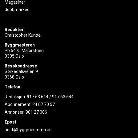
Magasiner
Jobbmarked
Redaktør
Christopher Kunøe
Byggmesteren
Pb 5475 Majorstuen
0305 Oslo
Besøksadresse
Sørkedalsveien 9
0368 Oslo
Telefon
Redaksjon:
917 63 644
/
917 63 644
Abonnement:
24 07 70 57
Annonser:
901 27 006
Epost
post@byggmesteren.as