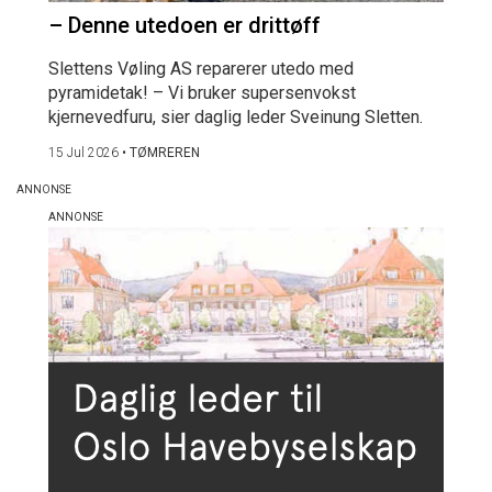
– Denne utedoen er drittøff
Slettens Vøling AS reparerer utedo med
pyramidetak! – Vi bruker supersenvokst
kjernevedfuru, sier daglig leder Sveinung Sletten.
15 Jul 2026
•
TØMREREN