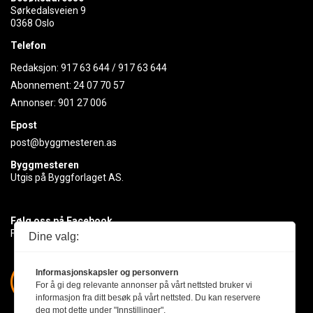
Sørkedalsveien 9
0368 Oslo
Telefon
Redaksjon:
917 63 644
/
917 63 644
Abonnement:
24 07 70 57
Annonser:
901 27 006
Epost
post@byggmesteren.as
Byggmesteren
Utgis på Byggforlaget AS.
Følg oss på Facebook
Få med deg det siste innen byggebransjen
Dine valg:
Informasjonskapsler og personvern
For å gi deg relevante annonser på vårt nettsted bruker vi
informasjon fra ditt besøk på vårt nettsted. Du kan reservere
deg mot dette under "Innstillinger".