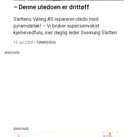
– Denne utedoen er drittøff
Slettens Vøling AS reparerer utedo med
pyramidetak! – Vi bruker supersenvokst
kjernevedfuru, sier daglig leder Sveinung Sletten.
15 Jul 2026
•
TØMREREN