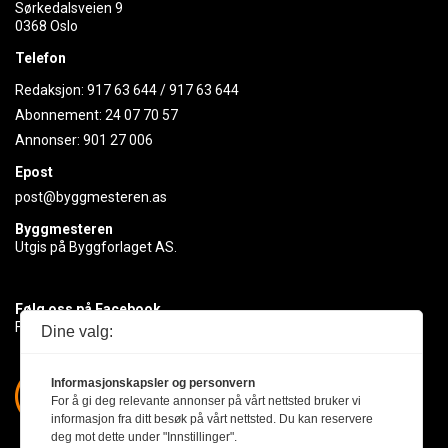
Sørkedalsveien 9
0368 Oslo
Telefon
Redaksjon:
917 63 644
/
917 63 644
Abonnement:
24 07 70 57
Annonser:
901 27 006
Epost
post@byggmesteren.as
Byggmesteren
Utgis på Byggforlaget AS.
Følg oss på Facebook
Få med deg det siste innen byggebransjen
Dine valg:
Informasjonskapsler og personvern
For å gi deg relevante annonser på vårt nettsted bruker vi
informasjon fra ditt besøk på vårt nettsted. Du kan reservere
deg mot dette under "Innstillinger".