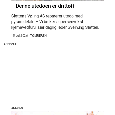
– Denne utedoen er drittøff
Slettens Vøling AS reparerer utedo med
pyramidetak! – Vi bruker supersenvokst
kjernevedfuru, sier daglig leder Sveinung Sletten.
15 Jul 2026
•
TØMREREN