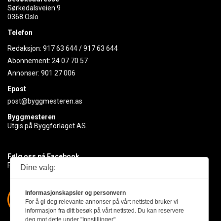
Sørkedalsveien 9
0368 Oslo
Telefon
Redaksjon:
917 63 644
/
917 63 644
Abonnement:
24 07 70 57
Annonser:
901 27 006
Epost
post@byggmesteren.as
Byggmesteren
Utgis på Byggforlaget AS.
Følg oss på Facebook
Få med deg det siste innen byggebransjen
Dine valg:
Informasjonskapsler og personvern
For å gi deg relevante annonser på vårt nettsted bruker vi
informasjon fra ditt besøk på vårt nettsted. Du kan reservere
deg mot dette under "Innstillinger".