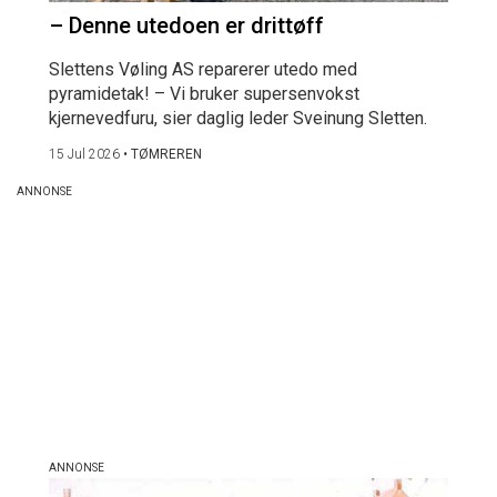
– Denne utedoen er drittøff
Slettens Vøling AS reparerer utedo med
pyramidetak! – Vi bruker supersenvokst
kjernevedfuru, sier daglig leder Sveinung Sletten.
15 Jul 2026
•
TØMREREN