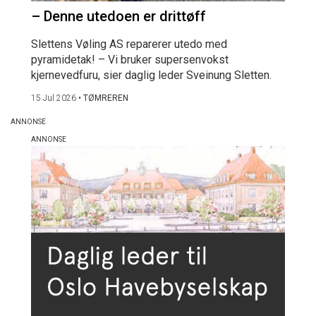
– Denne utedoen er drittøff
Slettens Vøling AS reparerer utedo med
pyramidetak! – Vi bruker supersenvokst
kjernevedfuru, sier daglig leder Sveinung Sletten.
15 Jul 2026
•
TØMREREN