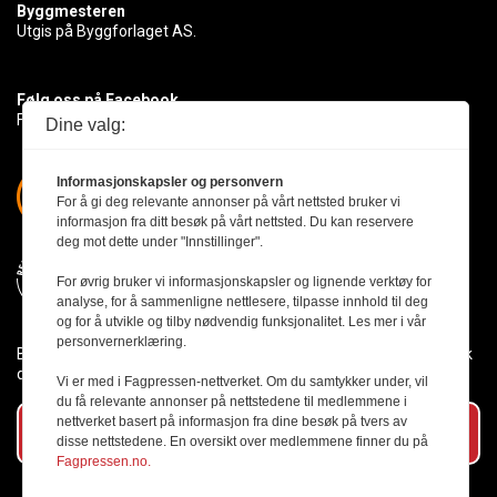
Byggmesteren
Utgis på Byggforlaget AS.
Følg oss på Facebook
Få med deg det siste innen byggebransjen
Dine valg:
Informasjonskapsler og personvern
For å gi deg relevante annonser på vårt nettsted bruker vi
informasjon fra ditt besøk på vårt nettsted. Du kan reservere
deg mot dette under "Innstillinger".
For øvrig bruker vi informasjonskapsler og lignende verktøy for
analyse, for å sammenligne nettlesere, tilpasse innhold til deg
og for å utvikle og tilby nødvendig funksjonalitet. Les mer i vår
personvernerklæring.
Byggmesteren følger Vær Varsom-plakaten og presseetikken slik
den er nedfelt i Redaktørplakaten.
Vi er med i Fagpressen-nettverket. Om du samtykker under, vil
du få relevante annonser på nettstedene til medlemmene i
nettverket basert på informasjon fra dine besøk på tvers av
Abonner på vårt nyhetsbrev
disse nettstedene. En oversikt over medlemmene finner du på
Fagpressen.no.