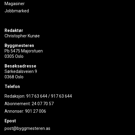
Magasiner
Jobbmarked
Redaktør
Christopher Kunøe
Byggmesteren
Pb 5475 Majorstuen
0305 Oslo
Besøksadresse
Sørkedalsveien 9
0368 Oslo
Telefon
Redaksjon:
917 63 644
/
917 63 644
Abonnement:
24 07 70 57
Annonser:
901 27 006
Epost
post@byggmesteren.as