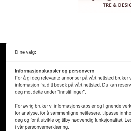
Dine valg:
Abonner
Nyheter
Tømreren
Informasjonskapsler og personvern
Reportasje
For å gi deg relevante annonser på vårt nettsted bruker v
Produkter
informasjon fra ditt besøk på vårt nettsted. Du kan reser
Kommenta
deg mot dette under "Innstillinger".
Magasiner
Jobbmark
For øvrig bruker vi informasjonskapsler og lignende ver
for analyse, for å sammenligne nettlesere, tilpasse innhol
deg og for å utvikle og tilby nødvendig funksjonalitet. L
i vår personvernerklæring.