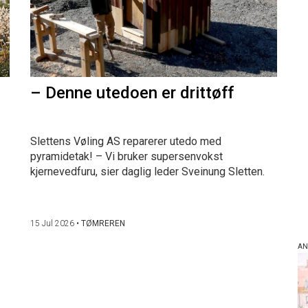
– Denne utedoen er drittøff
Slettens Vøling AS reparerer utedo med
pyramidetak! – Vi bruker supersenvokst
kjernevedfuru, sier daglig leder Sveinung Sletten.
15 Jul 2026
•
TØMREREN