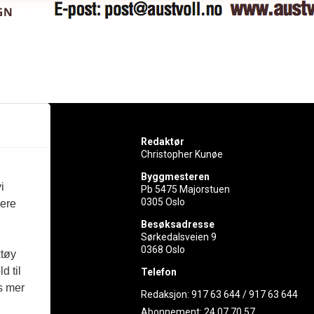
Redaktør
Christopher Kunøe
Byggmesteren
i
Pb 5475 Majorstuen
0305 Oslo
vere
rer
Besøksadresse
Sørkedalsveien 9
ed
0368 Oslo
ktøy
d til
Telefon
es mer
Redaksjon:
917 63 644
/
917 63 644
Abonnement:
24 07 70 57