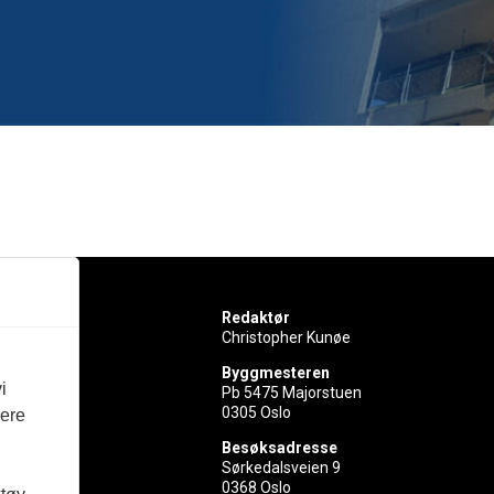
Redaktør
Christopher Kunøe
Byggmesteren
i
Pb 5475 Majorstuen
0305 Oslo
vere
rer
Besøksadresse
Sørkedalsveien 9
ed
0368 Oslo