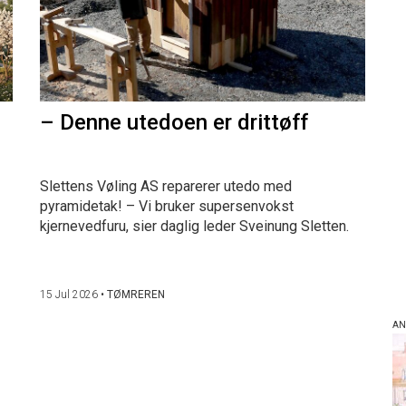
– Denne utedoen er drittøff
Slettens Vøling AS reparerer utedo med
pyramidetak! – Vi bruker supersenvokst
kjernevedfuru, sier daglig leder Sveinung Sletten.
15 Jul 2026
•
TØMREREN