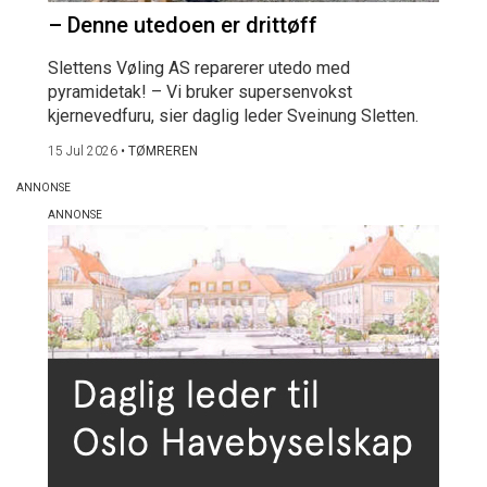
– Denne utedoen er drittøff
Slettens Vøling AS reparerer utedo med
pyramidetak! – Vi bruker supersenvokst
kjernevedfuru, sier daglig leder Sveinung Sletten.
15 Jul 2026
•
TØMREREN