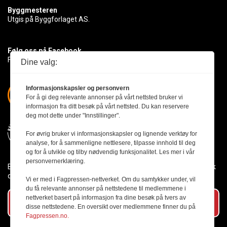
Byggmesteren
Utgis på Byggforlaget AS.
Følg oss på Facebook
Få med deg det siste innen byggebransjen
Dine valg:
Informasjonskapsler og personvern
For å gi deg relevante annonser på vårt nettsted bruker vi
informasjon fra ditt besøk på vårt nettsted. Du kan reservere
deg mot dette under "Innstillinger".
For øvrig bruker vi informasjonskapsler og lignende verktøy for
analyse, for å sammenligne nettlesere, tilpasse innhold til deg
og for å utvikle og tilby nødvendig funksjonalitet. Les mer i vår
personvernerklæring.
Byggmesteren følger Vær Varsom-plakaten og presseetikken slik
den er nedfelt i Redaktørplakaten.
Vi er med i Fagpressen-nettverket. Om du samtykker under, vil
du få relevante annonser på nettstedene til medlemmene i
nettverket basert på informasjon fra dine besøk på tvers av
Abonner på vårt nyhetsbrev
disse nettstedene. En oversikt over medlemmene finner du på
Fagpressen.no.