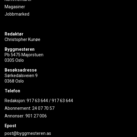
Magasiner
Jobbmarked
Redaktør
Christopher Kunøe
Byggmesteren
Pb 5475 Majorstuen
0305 Oslo
Besøksadresse
Sørkedalsveien 9
0368 Oslo
Telefon
Redaksjon:
917 63 644
/
917 63 644
Abonnement:
24 07 70 57
Annonser:
901 27 006
Epost
post@byggmesteren.as