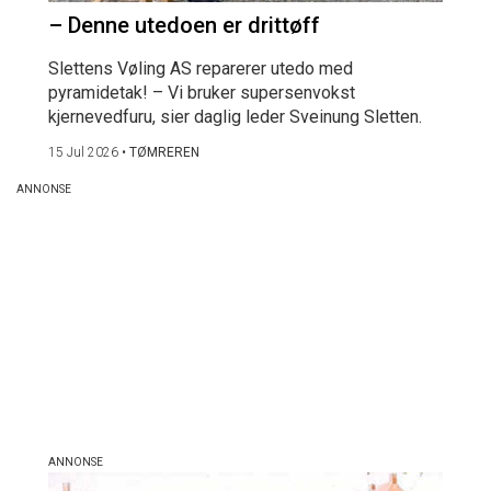
– Denne utedoen er drittøff
Slettens Vøling AS reparerer utedo med
pyramidetak! – Vi bruker supersenvokst
kjernevedfuru, sier daglig leder Sveinung Sletten.
15 Jul 2026
•
TØMREREN