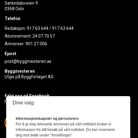
Sørkedalsveien 9
0368 Oslo
Telefon
Redaksjon:
917 63 644
/
917 63 644
Abonnement:
24 07 70 57
Annonser:
901 27 006
Epost
post@byggmesteren.as
Byggmesteren
Utgis på Byggforlaget AS.
Følg oss på Facebook
Få med deg det siste innen byggebransjen
Dine valg:
Informasjonskapsler og personvern
For å gi deg relevante annonser på vårt nettsted bruker vi
informasjon fra ditt besøk på vårt nettsted. Du kan reservere
deg mot dette under "Innstillinger".