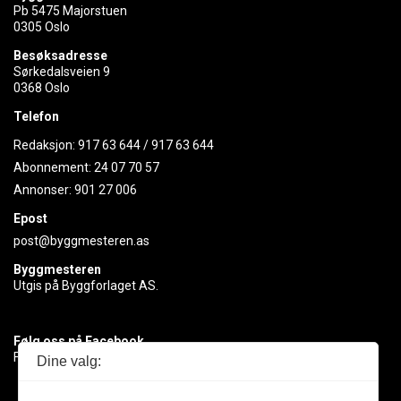
Pb 5475 Majorstuen
0305 Oslo
Besøksadresse
Sørkedalsveien 9
0368 Oslo
Telefon
Redaksjon:
917 63 644
/
917 63 644
Abonnement:
24 07 70 57
Annonser:
901 27 006
Epost
post@byggmesteren.as
Byggmesteren
Utgis på Byggforlaget AS.
Følg oss på Facebook
Få med deg det siste innen byggebransjen
Dine valg: