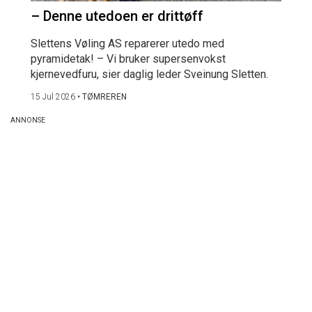
– Denne utedoen er drittøff
Slettens Vøling AS reparerer utedo med
pyramidetak! – Vi bruker supersenvokst
kjernevedfuru, sier daglig leder Sveinung Sletten.
15 Jul 2026
•
TØMREREN