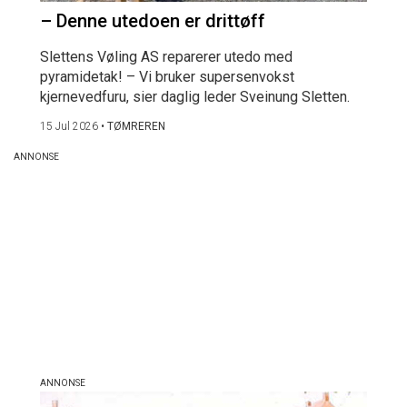
– Denne utedoen er drittøff
Slettens Vøling AS reparerer utedo med
pyramidetak! – Vi bruker supersenvokst
kjernevedfuru, sier daglig leder Sveinung Sletten.
15 Jul 2026
•
TØMREREN