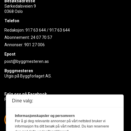
Besøksadresse
Sørkedalsveien 9
0368 Oslo
Telefon
Redaksjon:
917 63 644
/
917 63 644
Abonnement:
24 07 70 57
Annonser:
901 27 006
Epost
post@byggmesteren.as
Byggmesteren
Utgis på Byggforlaget AS.
Følg oss på Facebook
Få med deg det siste innen byggebransjen
Dine valg:
Informasjonskapsler og personvern
For å gi deg relevante annonser på vårt nettsted bruker vi
informasjon fra ditt besøk på vårt nettsted. Du kan reservere