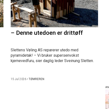
– Denne utedoen er drittøff
Slettens Vøling AS reparerer utedo med
pyramidetak! – Vi bruker supersenvokst
kjernevedfuru, sier daglig leder Sveinung Sletten.
15 Jul 2026
•
TØMREREN