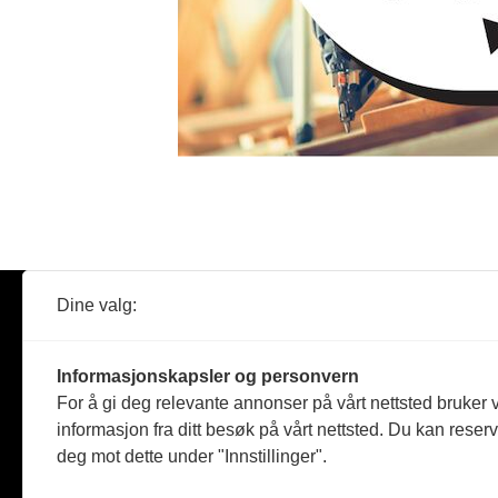
Dine valg:
Abonner
Nyheter
Tømreren
Informasjonskapsler og personvern
Reportasje
For å gi deg relevante annonser på vårt nettsted bruker v
Produkter
informasjon fra ditt besøk på vårt nettsted. Du kan reser
Kommenta
deg mot dette under "Innstillinger".
Magasiner