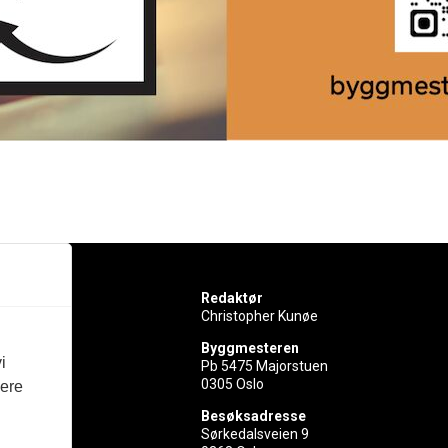
Redaktør
Christopher Kunøe
Byggmesteren
i
Pb 5475 Majorstuen
0305 Oslo
vere
rer
Besøksadresse
Sørkedalsveien 9