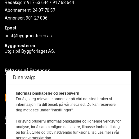
Redaksjon:
917 63 644
/
917 63 644
Abonnement:
24 07 70 57
Annonser:
901 27 006
Epost
post@byggmesteren.as
Byggmesteren
Utgis på Byggforlaget AS.
Følg oss på Facebook
Få med deg det siste innen byggebransjen
Dine valg:
Informasjonskapsler og personvern
For å gi deg relevante annonser på vårt nettsted bruker vi
informasjon fra ditt besøk på vårt nettsted. Du kan reservere
deg mot dette under "Innstillinger".
For øvrig bruker vi informasjonskapsler og lignende verktøy for
analyse, for å sammenligne nettlesere, tilpasse innhold til deg
og for å utvikle og tilby nødvendig funksjonalitet. Les mer i vår
personvernerklæring.