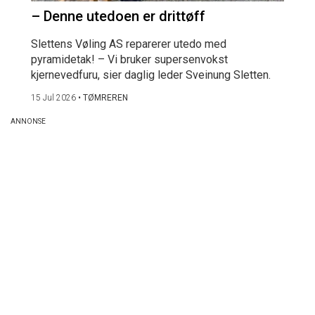
– Denne utedoen er drittøff
Slettens Vøling AS reparerer utedo med
pyramidetak! – Vi bruker supersenvokst
kjernevedfuru, sier daglig leder Sveinung Sletten.
15 Jul 2026
•
TØMREREN