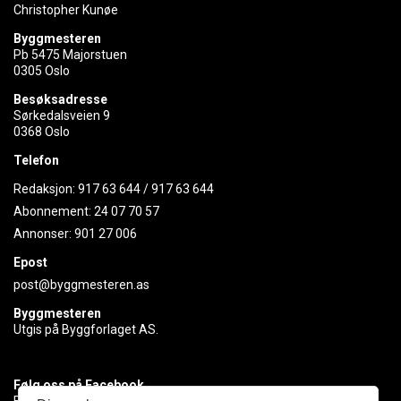
Christopher Kunøe
Byggmesteren
Pb 5475 Majorstuen
0305 Oslo
Besøksadresse
Sørkedalsveien 9
0368 Oslo
Telefon
Redaksjon:
917 63 644
/
917 63 644
Abonnement:
24 07 70 57
Annonser:
901 27 006
Epost
post@byggmesteren.as
Byggmesteren
Utgis på Byggforlaget AS.
Følg oss på Facebook
Få med deg det siste innen byggebransjen