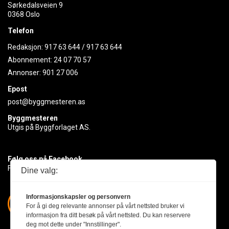
Sørkedalsveien 9
0368 Oslo
Telefon
Redaksjon:
917 63 644
/
917 63 644
Abonnement:
24 07 70 57
Annonser:
901 27 006
Epost
post@byggmesteren.as
Byggmesteren
Utgis på Byggforlaget AS.
Følg oss på Facebook
Få med deg det siste innen byggebransjen
Dine valg:
Informasjonskapsler og personvern
For å gi deg relevante annonser på vårt nettsted bruker vi
informasjon fra ditt besøk på vårt nettsted. Du kan reservere
deg mot dette under "Innstillinger".