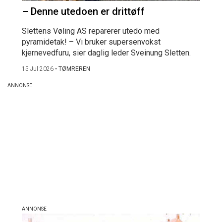
– Denne utedoen er drittøff
Slettens Vøling AS reparerer utedo med
pyramidetak! – Vi bruker supersenvokst
kjernevedfuru, sier daglig leder Sveinung Sletten.
15 Jul 2026
•
TØMREREN