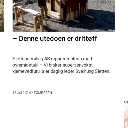
– Denne utedoen er drittøff
Slettens Vøling AS reparerer utedo med
pyramidetak! – Vi bruker supersenvokst
kjernevedfuru, sier daglig leder Sveinung Sletten.
15 Jul 2026
•
TØMREREN