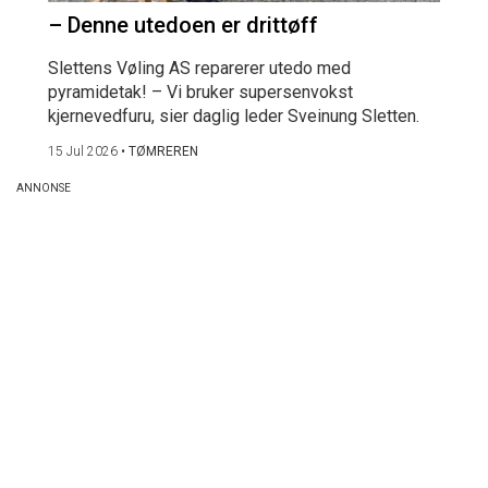
– Denne utedoen er drittøff
Slettens Vøling AS reparerer utedo med
pyramidetak! – Vi bruker supersenvokst
kjernevedfuru, sier daglig leder Sveinung Sletten.
15 Jul 2026
•
TØMREREN