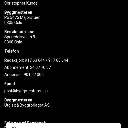
Christopher Kunøe
Byggmesteren
Pb 5475 Majorstuen
0305 Oslo
Besøksadresse
Sørkedalsveien 9
0368 Oslo
Telefon
Redaksjon:
917 63 644
/
917 63 644
Abonnement:
24 07 70 57
Annonser:
901 27 006
Epost
post@byggmesteren.as
Byggmesteren
Utgis på Byggforlaget AS.
Følg oss på Facebook
Få med deg det siste innen byggebransjen