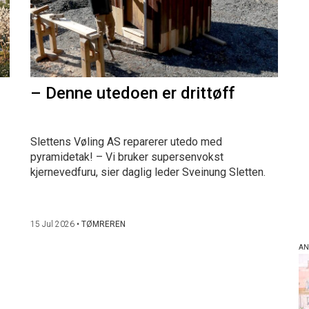
– Denne utedoen er drittøff
Slettens Vøling AS reparerer utedo med
pyramidetak! – Vi bruker supersenvokst
kjernevedfuru, sier daglig leder Sveinung Sletten.
15 Jul 2026
•
TØMREREN