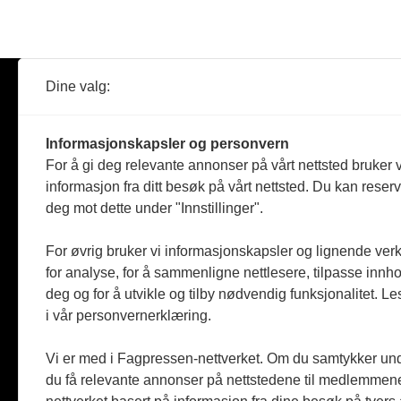
Dine valg:
Abonner
Nyheter
Tømreren
Informasjonskapsler og personvern
Reportasje
For å gi deg relevante annonser på vårt nettsted bruker v
Produkter
informasjon fra ditt besøk på vårt nettsted. Du kan reser
Kommenta
deg mot dette under "Innstillinger".
Magasiner
Jobbmark
For øvrig bruker vi informasjonskapsler og lignende ver
for analyse, for å sammenligne nettlesere, tilpasse innhol
deg og for å utvikle og tilby nødvendig funksjonalitet. L
i vår personvernerklæring.
Vi er med i Fagpressen-nettverket. Om du samtykker unde
du få relevante annonser på nettstedene til medlemmene