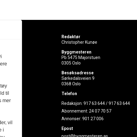
Redaktør
Christopher Kunøe
Byggmesteren
i
Pb 5475 Majorstuen
0305 Oslo
vere
rer
Besøksadresse
Sørkedalsveien 9
ed
0368 Oslo
ktøy
d til
Telefon
es mer
Redaksjon:
917 63 644
/
917 63 644
Abonnement:
24 07 70 57
Annonser:
901 27 006
r, vil
Epost
 i
post@byggmesteren.as