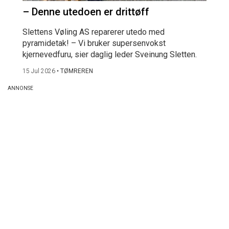
– Denne utedoen er drittøff
Slettens Vøling AS reparerer utedo med
pyramidetak! – Vi bruker supersenvokst
kjernevedfuru, sier daglig leder Sveinung Sletten.
15 Jul 2026
•
TØMREREN