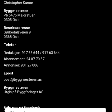
Christopher Kunøe
Byggmesteren
Pb 5475 Majorstuen
0305 Oslo
Besøksadresse
Sørkedalsveien 9
0368 Oslo
Telefon
Redaksjon:
917 63 644
/
917 63 644
Abonnement:
24 07 70 57
Annonser:
901 27 006
Epost
post@byggmesteren.as
Byggmesteren
Utgis på Byggforlaget AS.
Følg oss på Facebook
Få med deg det siste innen byggebransjen