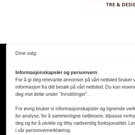
Dine valg:
Abonner
Nyheter
Tømreren
Informasjonskapsler og personvern
Reportasje
For å gi deg relevante annonser på vårt nettsted bruker v
Produkter
informasjon fra ditt besøk på vårt nettsted. Du kan reser
Kommenta
deg mot dette under "Innstillinger".
Magasiner
Jobbmark
For øvrig bruker vi informasjonskapsler og lignende ver
for analyse, for å sammenligne nettlesere, tilpasse innhol
deg og for å utvikle og tilby nødvendig funksjonalitet. L
i vår personvernerklæring.