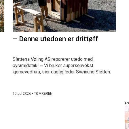
– Denne utedoen er drittøff
Slettens Vøling AS reparerer utedo med
pyramidetak! – Vi bruker supersenvokst
kjernevedfuru, sier daglig leder Sveinung Sletten.
15 Jul 2026
•
TØMREREN