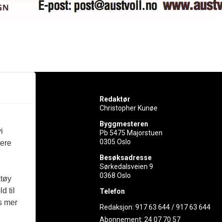
Redaktør
Christopher Kunøe
Byggmesteren
i
Pb 5475 Majorstuen
0305 Oslo
vere
rer
Besøksadresse
Sørkedalsveien 9
ed
0368 Oslo
ktøy
d til
Telefon
es mer
Redaksjon:
917 63 644
/
917 63 644
Abonnement:
24 07 70 57