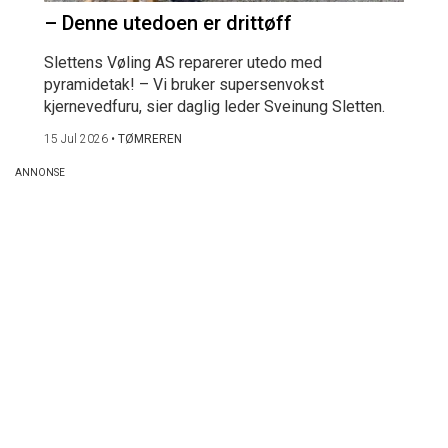
– Denne utedoen er drittøff
Slettens Vøling AS reparerer utedo med
pyramidetak! – Vi bruker supersenvokst
kjernevedfuru, sier daglig leder Sveinung Sletten.
15 Jul 2026
•
TØMREREN