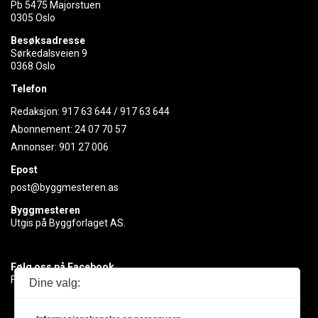
Pb 5475 Majorstuen
0305 Oslo
Besøksadresse
Sørkedalsveien 9
0368 Oslo
Telefon
Redaksjon:
917 63 644
/
917 63 644
Abonnement:
24 07 70 57
Annonser:
901 27 006
Epost
post@byggmesteren.as
Byggmesteren
Utgis på Byggforlaget AS.
Følg oss på Facebook
Få med deg det siste innen byggebransjen
Dine valg: