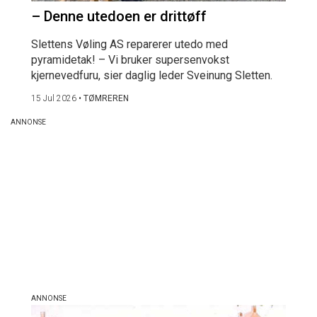
– Denne utedoen er drittøff
Slettens Vøling AS reparerer utedo med
pyramidetak! – Vi bruker supersenvokst
kjernevedfuru, sier daglig leder Sveinung Sletten.
15 Jul 2026
•
TØMREREN