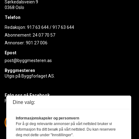
Sørkedalsveien 9
0368 Oslo
Telefon
Redaksjon:
917 63 644
/
917 63 644
Abonnement:
24 07 70 57
Annonser:
901 27 006
Epost
post@byggmesteren.as
Byggmesteren
Utgis på Byggforlaget AS.
Følg oss på Facebook
Få med deg det siste innen byggebransjen
Dine valg:
Informasjonskapsler og personvern
For å gi deg relevante annonser på vårt nettsted bruker vi
informasjon fra ditt besøk på vårt nettsted. Du kan reservere
deg mot dette under "Innstillinger".