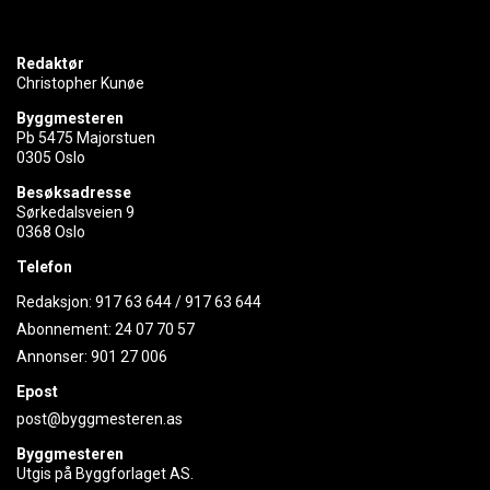
Redaktør
Christopher Kunøe
Byggmesteren
Pb 5475 Majorstuen
0305 Oslo
Besøksadresse
Sørkedalsveien 9
0368 Oslo
Telefon
Redaksjon:
917 63 644
/
917 63 644
Abonnement:
24 07 70 57
Annonser:
901 27 006
Epost
post@byggmesteren.as
Byggmesteren
Utgis på Byggforlaget AS.