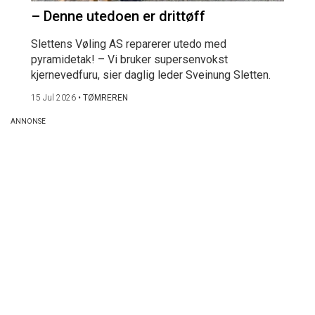
– Denne utedoen er drittøff
Slettens Vøling AS reparerer utedo med
pyramidetak! – Vi bruker supersenvokst
kjernevedfuru, sier daglig leder Sveinung Sletten.
15 Jul 2026
•
TØMREREN