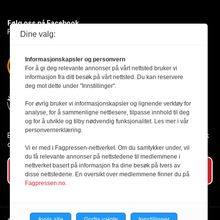
Følg oss på Facebook
Få med deg det siste innen byggebransjen
Dine valg:
Informasjonskapsler og personvern
For å gi deg relevante annonser på vårt nettsted bruker vi
informasjon fra ditt besøk på vårt nettsted. Du kan reservere
deg mot dette under "Innstillinger".
For øvrig bruker vi informasjonskapsler og lignende verktøy for
analyse, for å sammenligne nettlesere, tilpasse innhold til deg
og for å utvikle og tilby nødvendig funksjonalitet. Les mer i vår
personvernerklæring.
Byggmesteren følger Vær Varsom-plakaten og presseetikken slik
den er nedfelt i Redaktørplakaten.
Vi er med i Fagpressen-nettverket. Om du samtykker under, vil
du få relevante annonser på nettstedene til medlemmene i
nettverket basert på informasjon fra dine besøk på tvers av
Abonner på vårt nyhetsbrev
disse nettstedene. En oversikt over medlemmene finner du på
Fagpressen.no.
Avvis alle
Godta valgte
Innstillinger