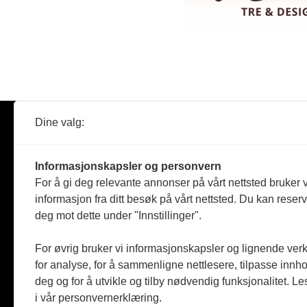
Dine valg:
Abonner
Nyheter
Tømreren
Informasjonskapsler og personvern
Reportasje
For å gi deg relevante annonser på vårt nettsted bruker v
Produkter
informasjon fra ditt besøk på vårt nettsted. Du kan reser
Kommenta
deg mot dette under "Innstillinger".
Magasiner
Jobbmark
For øvrig bruker vi informasjonskapsler og lignende ver
for analyse, for å sammenligne nettlesere, tilpasse innhol
deg og for å utvikle og tilby nødvendig funksjonalitet. L
i vår personvernerklæring.