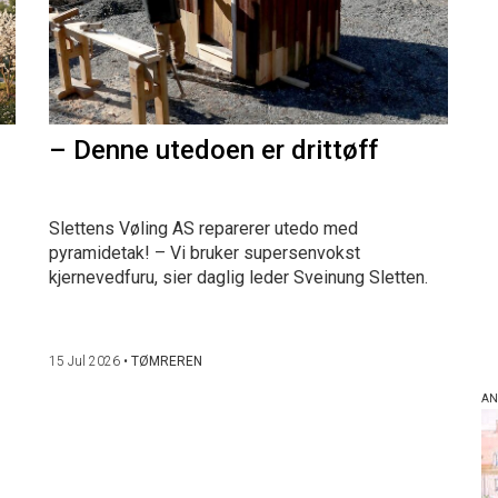
– Denne utedoen er drittøff
Slettens Vøling AS reparerer utedo med
pyramidetak! – Vi bruker supersenvokst
kjernevedfuru, sier daglig leder Sveinung Sletten.
15 Jul 2026
•
TØMREREN