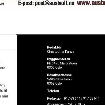
Redaktør
Christopher Kunøe
Byggmesteren
i
Pb 5475 Majorstuen
0305 Oslo
vere
rer
Besøksadresse
Sørkedalsveien 9
ed
0368 Oslo
ktøy
d til
Telefon
es mer
Redaksjon:
917 63 644
/
917 63 644
Abonnement:
24 07 70 57