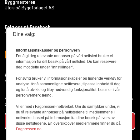
Byggmesteren
Utgis på Byggforlaget AS.
Følg oss på Facebook
Få med deg det siste innen byggebransjen
Dine valg:
Informasjonskapsler og personvern
For å gi deg relevante annonser på vårt nettsted bruker vi
informasjon fra ditt besøk på vårt nettsted. Du kan reservere
deg mot dette under "Innstillinger".
For øvrig bruker vi informasjonskapsler og lignende verktøy for
analyse, for å sammenligne nettlesere, tilpasse innhold til deg
og for å utvikle og tilby nødvendig funksjonalitet. Les mer i vår
personvernerklæring.
Byggmesteren følger Vær Varsom-plakaten og presseetikken slik
den er nedfelt i Redaktørplakaten.
Vi er med i Fagpressen-nettverket. Om du samtykker under, vil
du få relevante annonser på nettstedene til medlemmene i
nettverket basert på informasjon fra dine besøk på tvers av
Abonner på vårt nyhetsbrev
disse nettstedene. En oversikt over medlemmene finner du på
Fagpressen.no.