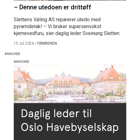
– Denne utedoen er drittøff
Slettens Vøling AS reparerer utedo med
pyramidetak! – Vi bruker supersenvokst
kjernevedfuru, sier daglig leder Sveinung Sletten.
15 Jul 2026
•
TØMREREN