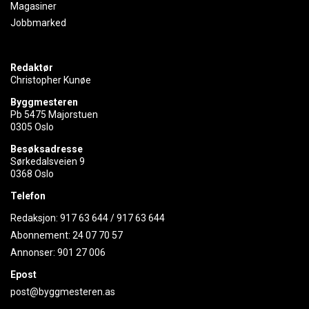
Magasiner
Jobbmarked
Redaktør
Christopher Kunøe
Byggmesteren
Pb 5475 Majorstuen
0305 Oslo
Besøksadresse
Sørkedalsveien 9
0368 Oslo
Telefon
Redaksjon:
917 63 644
/
917 63 644
Abonnement:
24 07 70 57
Annonser:
901 27 006
Epost
post@byggmesteren.as