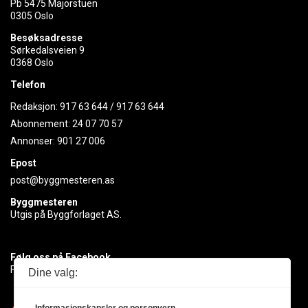
Pb 5475 Majorstuen
0305 Oslo
Besøksadresse
Sørkedalsveien 9
0368 Oslo
Telefon
Redaksjon:
917 63 644
/
917 63 644
Abonnement:
24 07 70 57
Annonser:
901 27 006
Epost
post@byggmesteren.as
Byggmesteren
Utgis på Byggforlaget AS.
Følg oss på Facebook
Få med deg det siste innen byggebransjen
Dine valg: