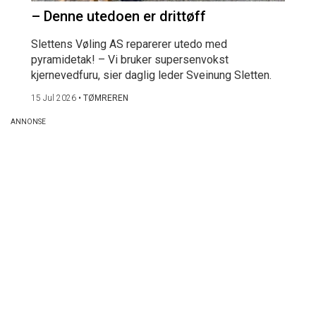
– Denne utedoen er drittøff
Slettens Vøling AS reparerer utedo med
pyramidetak! – Vi bruker supersenvokst
kjernevedfuru, sier daglig leder Sveinung Sletten.
15 Jul 2026
•
TØMREREN