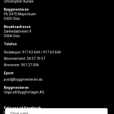
Christopher Kunøe
Byggmesteren
Pb 5475 Majorstuen
0305 Oslo
Besøksadresse
Sørkedalsveien 9
0368 Oslo
Telefon
Redaksjon:
917 63 644
/
917 63 644
Abonnement:
24 07 70 57
Annonser:
901 27 006
Epost
post@byggmesteren.as
Byggmesteren
Utgis på Byggforlaget AS.
Følg oss på Facebook
Få med deg det siste innen byggebransjen
Dine valg: