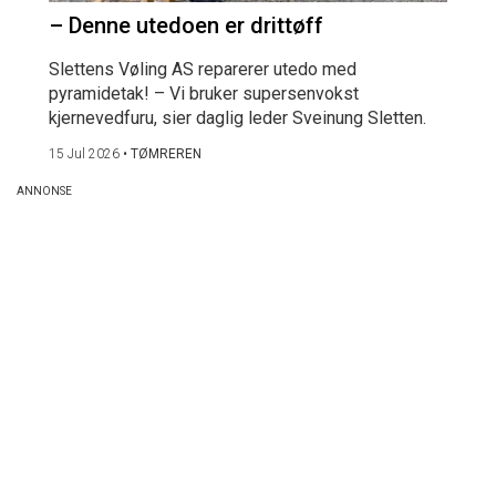
– Denne utedoen er drittøff
Slettens Vøling AS reparerer utedo med
pyramidetak! – Vi bruker supersenvokst
kjernevedfuru, sier daglig leder Sveinung Sletten.
15 Jul 2026
•
TØMREREN