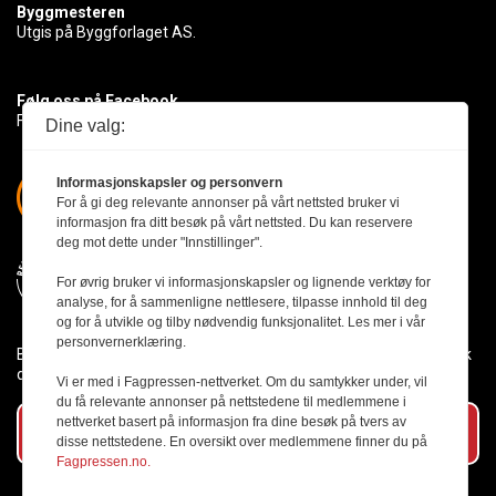
Byggmesteren
Utgis på Byggforlaget AS.
Følg oss på Facebook
Få med deg det siste innen byggebransjen
Dine valg:
Informasjonskapsler og personvern
For å gi deg relevante annonser på vårt nettsted bruker vi
informasjon fra ditt besøk på vårt nettsted. Du kan reservere
deg mot dette under "Innstillinger".
For øvrig bruker vi informasjonskapsler og lignende verktøy for
analyse, for å sammenligne nettlesere, tilpasse innhold til deg
og for å utvikle og tilby nødvendig funksjonalitet. Les mer i vår
personvernerklæring.
Byggmesteren følger Vær Varsom-plakaten og presseetikken slik
den er nedfelt i Redaktørplakaten.
Vi er med i Fagpressen-nettverket. Om du samtykker under, vil
du få relevante annonser på nettstedene til medlemmene i
nettverket basert på informasjon fra dine besøk på tvers av
Abonner på vårt nyhetsbrev
disse nettstedene. En oversikt over medlemmene finner du på
Fagpressen.no.