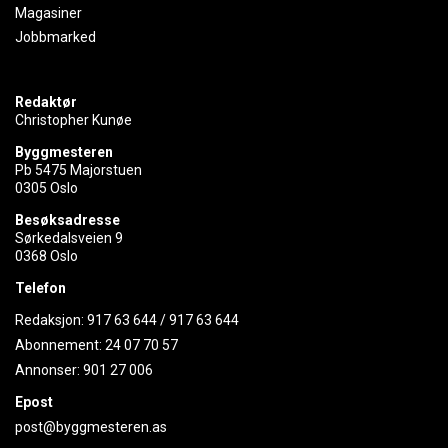
Magasiner
Jobbmarked
Redaktør
Christopher Kunøe
Byggmesteren
Pb 5475 Majorstuen
0305 Oslo
Besøksadresse
Sørkedalsveien 9
0368 Oslo
Telefon
Redaksjon:
917 63 644
/
917 63 644
Abonnement:
24 07 70 57
Annonser:
901 27 006
Epost
post@byggmesteren.as