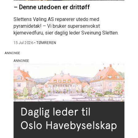
– Denne utedoen er drittøff
Slettens Vøling AS reparerer utedo med
pyramidetak! – Vi bruker supersenvokst
kjernevedfuru, sier daglig leder Sveinung Sletten.
15 Jul 2026
•
TØMREREN