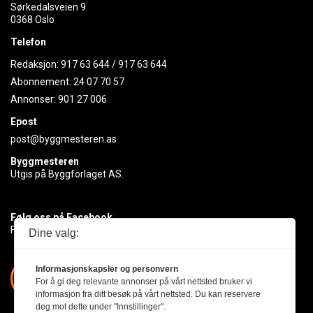
Sørkedalsveien 9
0368 Oslo
Telefon
Redaksjon:
917 63 644
/
917 63 644
Abonnement:
24 07 70 57
Annonser:
901 27 006
Epost
post@byggmesteren.as
Byggmesteren
Utgis på Byggforlaget AS.
Følg oss på Facebook
Få med deg det siste innen byggebransjen
Dine valg:
Informasjonskapsler og personvern
For å gi deg relevante annonser på vårt nettsted bruker vi
informasjon fra ditt besøk på vårt nettsted. Du kan reservere
deg mot dette under "Innstillinger".