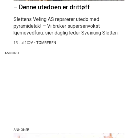
– Denne utedoen er drittøff
Slettens Vøling AS reparerer utedo med
pyramidetak! – Vi bruker supersenvokst
kjernevedfuru, sier daglig leder Sveinung Sletten.
15 Jul 2026
•
TØMREREN