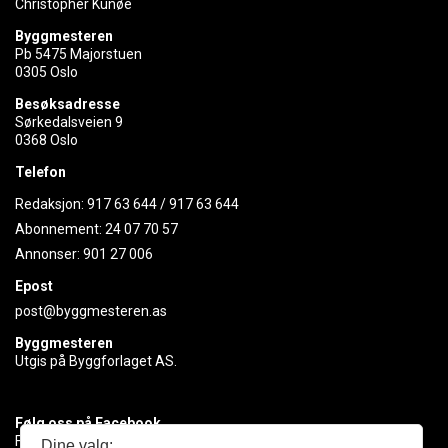
Christopher Kunøe
Byggmesteren
Pb 5475 Majorstuen
0305 Oslo
Besøksadresse
Sørkedalsveien 9
0368 Oslo
Telefon
Redaksjon:
917 63 644
/
917 63 644
Abonnement:
24 07 70 57
Annonser:
901 27 006
Epost
post@byggmesteren.as
Byggmesteren
Utgis på Byggforlaget AS.
Følg oss på Facebook
Få med deg det siste innen byggebransjen
Dine valg: