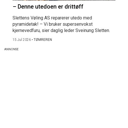
– Denne utedoen er drittøff
Slettens Vøling AS reparerer utedo med
pyramidetak! – Vi bruker supersenvokst
kjernevedfuru, sier daglig leder Sveinung Sletten.
15 Jul 2026
•
TØMREREN