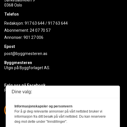
Sørkedalsveien 9
0368 Oslo
Telefon
Redaksjon:
917 63 644
/
917 63 644
Abonnement:
24 07 70 57
Annonser:
901 27 006
Epost
post@byggmesteren.as
Byggmesteren
Utgis på Byggforlaget AS.
Følg oss på Facebook
Få med deg det siste innen byggebransjen
Dine valg:
Informasjonskapsler og personvern
For å gi deg relevante annonser på vårt nettsted bruker vi
informasjon fra ditt besøk på vårt nettsted. Du kan reservere
deg mot dette under "Innstillinger".