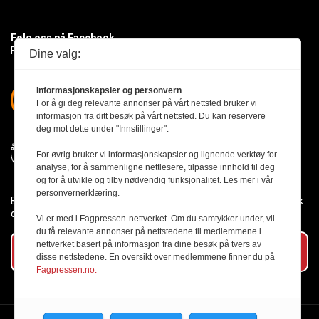
Følg oss på Facebook
Få med deg det siste innen byggebransjen
Dine valg:
Informasjonskapsler og personvern
For å gi deg relevante annonser på vårt nettsted bruker vi
informasjon fra ditt besøk på vårt nettsted. Du kan reservere
deg mot dette under "Innstillinger".
For øvrig bruker vi informasjonskapsler og lignende verktøy for
analyse, for å sammenligne nettlesere, tilpasse innhold til deg
og for å utvikle og tilby nødvendig funksjonalitet. Les mer i vår
personvernerklæring.
Byggmesteren følger Vær Varsom-plakaten og presseetikken slik
den er nedfelt i Redaktørplakaten.
Vi er med i Fagpressen-nettverket. Om du samtykker under, vil
du få relevante annonser på nettstedene til medlemmene i
nettverket basert på informasjon fra dine besøk på tvers av
Abonner på vårt nyhetsbrev
disse nettstedene. En oversikt over medlemmene finner du på
Fagpressen.no.