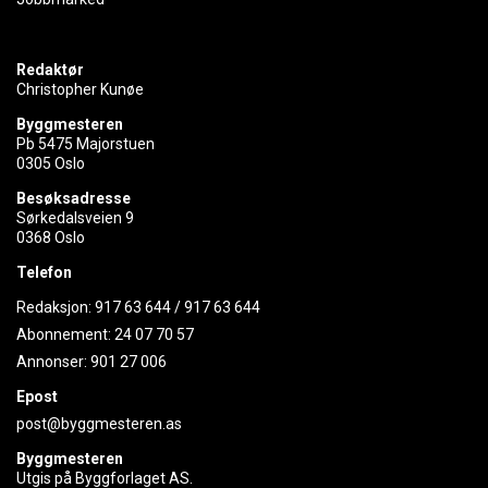
Redaktør
Christopher Kunøe
Byggmesteren
Pb 5475 Majorstuen
0305 Oslo
Besøksadresse
Sørkedalsveien 9
0368 Oslo
Telefon
Redaksjon:
917 63 644
/
917 63 644
Abonnement:
24 07 70 57
Annonser:
901 27 006
Epost
post@byggmesteren.as
Byggmesteren
Utgis på Byggforlaget AS.