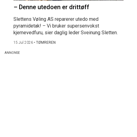
– Denne utedoen er drittøff
Slettens Vøling AS reparerer utedo med
pyramidetak! – Vi bruker supersenvokst
kjernevedfuru, sier daglig leder Sveinung Sletten.
15 Jul 2026
•
TØMREREN