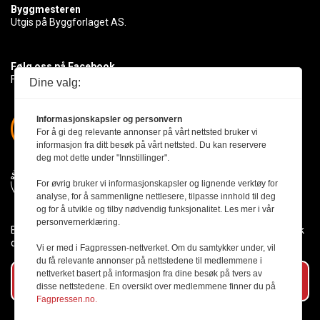
Byggmesteren
Utgis på Byggforlaget AS.
Følg oss på Facebook
Få med deg det siste innen byggebransjen
Dine valg:
Informasjonskapsler og personvern
For å gi deg relevante annonser på vårt nettsted bruker vi
informasjon fra ditt besøk på vårt nettsted. Du kan reservere
deg mot dette under "Innstillinger".
For øvrig bruker vi informasjonskapsler og lignende verktøy for
analyse, for å sammenligne nettlesere, tilpasse innhold til deg
og for å utvikle og tilby nødvendig funksjonalitet. Les mer i vår
personvernerklæring.
Byggmesteren følger Vær Varsom-plakaten og presseetikken slik
den er nedfelt i Redaktørplakaten.
Vi er med i Fagpressen-nettverket. Om du samtykker under, vil
du få relevante annonser på nettstedene til medlemmene i
nettverket basert på informasjon fra dine besøk på tvers av
Abonner på vårt nyhetsbrev
disse nettstedene. En oversikt over medlemmene finner du på
Fagpressen.no.