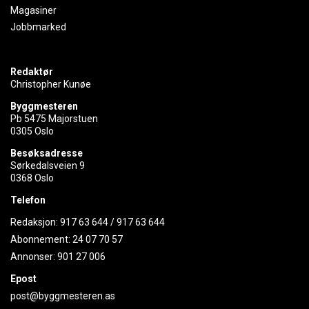
Magasiner
Jobbmarked
Redaktør
Christopher Kunøe
Byggmesteren
Pb 5475 Majorstuen
0305 Oslo
Besøksadresse
Sørkedalsveien 9
0368 Oslo
Telefon
Redaksjon:
917 63 644
/
917 63 644
Abonnement:
24 07 70 57
Annonser:
901 27 006
Epost
post@byggmesteren.as