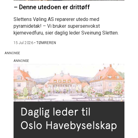
– Denne utedoen er drittøff
Slettens Vøling AS reparerer utedo med
pyramidetak! – Vi bruker supersenvokst
kjernevedfuru, sier daglig leder Sveinung Sletten.
15 Jul 2026
•
TØMREREN