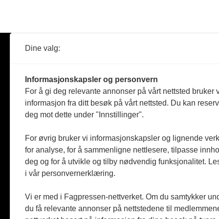
Dine valg:
Abonner
Nyheter
Tømreren
Informasjonskapsler og personvern
Reportasje
For å gi deg relevante annonser på vårt nettsted bruker v
Produkter
informasjon fra ditt besøk på vårt nettsted. Du kan reser
Kommenta
deg mot dette under "Innstillinger".
Magasiner
Jobbmark
For øvrig bruker vi informasjonskapsler og lignende ver
for analyse, for å sammenligne nettlesere, tilpasse innhol
deg og for å utvikle og tilby nødvendig funksjonalitet. L
i vår personvernerklæring.
Vi er med i Fagpressen-nettverket. Om du samtykker unde
du få relevante annonser på nettstedene til medlemmene