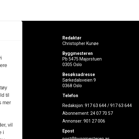
Redaktør
Christopher Kunøe
Byggmesteren
i
Pb 5475 Majorstuen
0305 Oslo
vere
rer
Besøksadresse
Sørkedalsveien 9
ed
0368 Oslo
ktøy
d til
Telefon
es mer
Redaksjon:
917 63 644
/
917 63 644
Abonnement:
24 07 70 57
Annonser:
901 27 006
r, vil
Epost
 i
post@byggmesteren.as