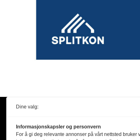
Dine valg:
Abonner
Nyheter
Tømreren
Informasjonskapsler og personvern
Reportasje
For å gi deg relevante annonser på vårt nettsted bruker v
Produkter