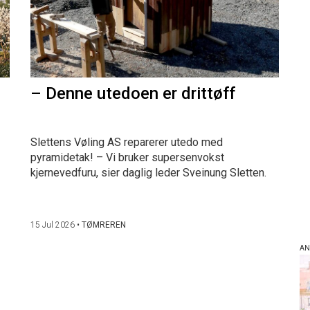
– Denne utedoen er drittøff
Slettens Vøling AS reparerer utedo med
pyramidetak! – Vi bruker supersenvokst
kjernevedfuru, sier daglig leder Sveinung Sletten.
15 Jul 2026
•
TØMREREN