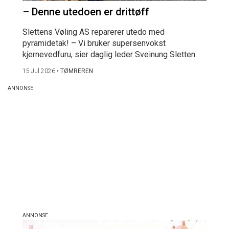
– Denne utedoen er drittøff
Slettens Vøling AS reparerer utedo med
pyramidetak! – Vi bruker supersenvokst
kjernevedfuru, sier daglig leder Sveinung Sletten.
15 Jul 2026
•
TØMREREN