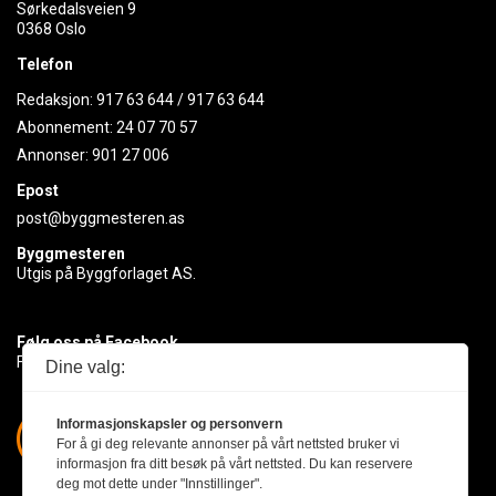
Sørkedalsveien 9
0368 Oslo
Telefon
Redaksjon:
917 63 644
/
917 63 644
Abonnement:
24 07 70 57
Annonser:
901 27 006
Epost
post@byggmesteren.as
Byggmesteren
Utgis på Byggforlaget AS.
Følg oss på Facebook
Få med deg det siste innen byggebransjen
Dine valg:
Informasjonskapsler og personvern
For å gi deg relevante annonser på vårt nettsted bruker vi
informasjon fra ditt besøk på vårt nettsted. Du kan reservere
deg mot dette under "Innstillinger".