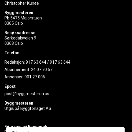
Christopher Kunøe
Byggmesteren
Pb 5475 Majorstuen
0305 Oslo
Besøksadresse
Sørkedalsveien 9
0368 Oslo
Telefon
Redaksjon:
917 63 644
/
917 63 644
Abonnement:
24 07 70 57
Annonser:
901 27 006
Epost
post@byggmesteren.as
Byggmesteren
Utgis på Byggforlaget AS.
Følg oss på Facebook
Få med deg det siste innen byggebransjen