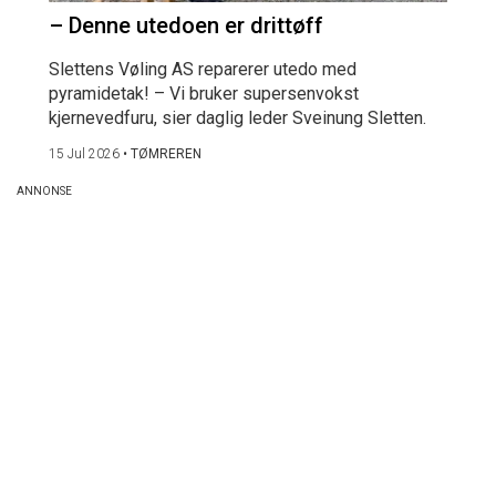
– Denne utedoen er drittøff
Slettens Vøling AS reparerer utedo med
pyramidetak! – Vi bruker supersenvokst
kjernevedfuru, sier daglig leder Sveinung Sletten.
15 Jul 2026
•
TØMREREN