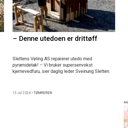
– Denne utedoen er drittøff
Slettens Vøling AS reparerer utedo med
pyramidetak! – Vi bruker supersenvokst
kjernevedfuru, sier daglig leder Sveinung Sletten.
15 Jul 2026
•
TØMREREN