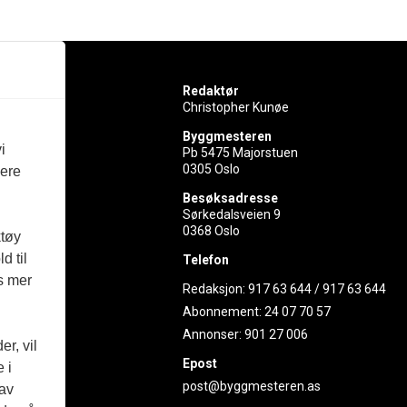
Redaktør
Christopher Kunøe
Byggmesteren
i
Pb 5475 Majorstuen
0305 Oslo
vere
rer
Besøksadresse
Sørkedalsveien 9
ed
0368 Oslo
ktøy
d til
Telefon
es mer
Redaksjon:
917 63 644
/
917 63 644
Abonnement:
24 07 70 57
Annonser:
901 27 006
r, vil
Epost
 i
post@byggmesteren.as
 av