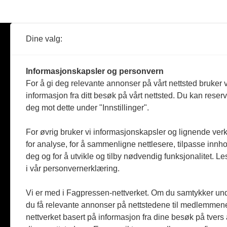
Dine valg:
Abonner
Nyheter
Tømreren
Informasjonskapsler og personvern
Reportasje
For å gi deg relevante annonser på vårt nettsted bruker v
Produkter
informasjon fra ditt besøk på vårt nettsted. Du kan reser
Kommenta
deg mot dette under "Innstillinger".
Magasiner
Jobbmark
For øvrig bruker vi informasjonskapsler og lignende ver
for analyse, for å sammenligne nettlesere, tilpasse innhol
deg og for å utvikle og tilby nødvendig funksjonalitet. L
i vår personvernerklæring.
Vi er med i Fagpressen-nettverket. Om du samtykker unde
du få relevante annonser på nettstedene til medlemmene
nettverket basert på informasjon fra dine besøk på tvers