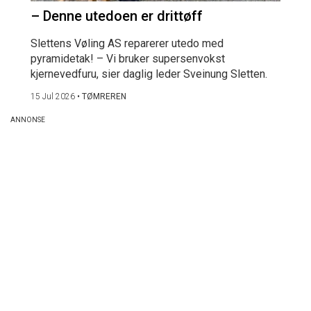
– Denne utedoen er drittøff
Slettens Vøling AS reparerer utedo med
pyramidetak! – Vi bruker supersenvokst
kjernevedfuru, sier daglig leder Sveinung Sletten.
15 Jul 2026
•
TØMREREN