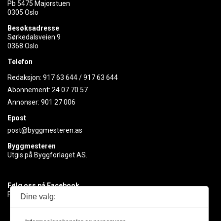
Pb 5475 Majorstuen
0305 Oslo
Besøksadresse
Sørkedalsveien 9
0368 Oslo
Telefon
Redaksjon:
917 63 644
/
917 63 644
Abonnement:
24 07 70 57
Annonser:
901 27 006
Epost
post@byggmesteren.as
Byggmesteren
Utgis på Byggforlaget AS.
Følg oss på Facebook
Få med deg det siste innen byggebransjen
Dine valg: