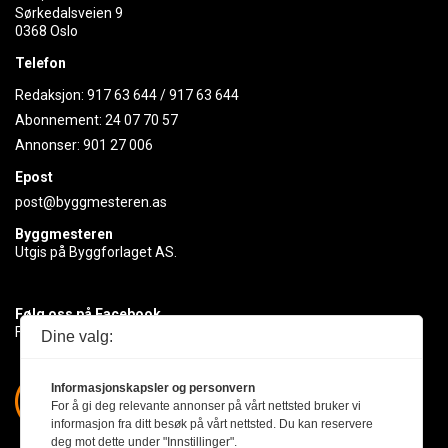
Sørkedalsveien 9
0368 Oslo
Telefon
Redaksjon:
917 63 644
/
917 63 644
Abonnement:
24 07 70 57
Annonser:
901 27 006
Epost
post@byggmesteren.as
Byggmesteren
Utgis på Byggforlaget AS.
Følg oss på Facebook
Få med deg det siste innen byggebransjen
Dine valg:
Informasjonskapsler og personvern
For å gi deg relevante annonser på vårt nettsted bruker vi
informasjon fra ditt besøk på vårt nettsted. Du kan reservere
deg mot dette under "Innstillinger".