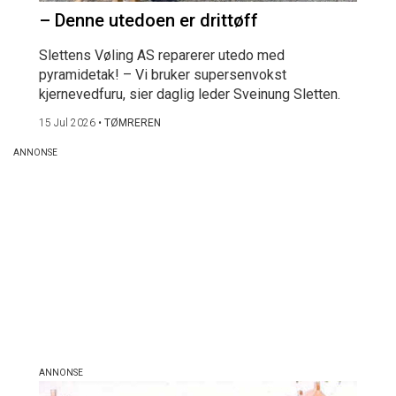
– Denne utedoen er drittøff
Slettens Vøling AS reparerer utedo med
pyramidetak! – Vi bruker supersenvokst
kjernevedfuru, sier daglig leder Sveinung Sletten.
15 Jul 2026
•
TØMREREN