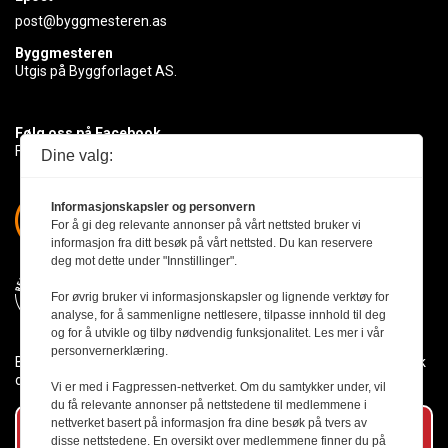
post@byggmesteren.as
Byggmesteren
Utgis på Byggforlaget AS.
Følg oss på Facebook
Få med deg det siste innen byggebransjen
Dine valg:
Informasjonskapsler og personvern
For å gi deg relevante annonser på vårt nettsted bruker vi
informasjon fra ditt besøk på vårt nettsted. Du kan reservere
deg mot dette under "Innstillinger".
For øvrig bruker vi informasjonskapsler og lignende verktøy for
analyse, for å sammenligne nettlesere, tilpasse innhold til deg
og for å utvikle og tilby nødvendig funksjonalitet. Les mer i vår
personvernerklæring.
Byggmesteren følger Vær Varsom-plakaten og presseetikken slik
den er nedfelt i Redaktørplakaten.
Vi er med i Fagpressen-nettverket. Om du samtykker under, vil
du få relevante annonser på nettstedene til medlemmene i
nettverket basert på informasjon fra dine besøk på tvers av
Abonner på vårt nyhetsbrev
disse nettstedene. En oversikt over medlemmene finner du på