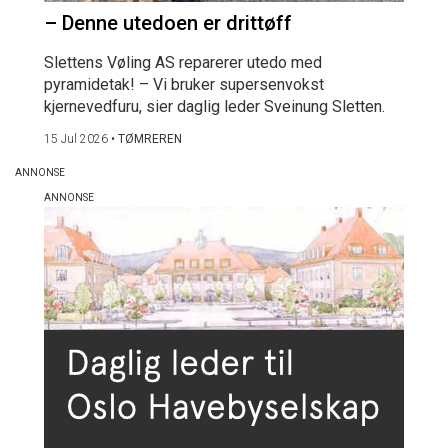
– Denne utedoen er drittøff
Slettens Vøling AS reparerer utedo med
pyramidetak! – Vi bruker supersenvokst
kjernevedfuru, sier daglig leder Sveinung Sletten.
15 Jul 2026
•
TØMREREN