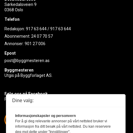
Sørkedalsveien 9
0368 Oslo
Telefon
Redaksjon:
917 63 644
/
917 63 644
Abonnement:
24 07 70 57
Annonser:
901 27 006
Epost
post@byggmesteren.as
Byggmesteren
Utgis på Byggforlaget AS.
Følg oss på Facebook
Få med deg det siste innen byggebransjen
Dine valg:
Informasjonskapsler og personvern
For å gi deg relevante annonser på vårt nettsted bruker vi
informasjon fra ditt besøk på vårt nettsted. Du kan reservere
deg mot dette under "Innstillinger".