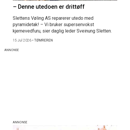
– Denne utedoen er drittøff
Slettens Vøling AS reparerer utedo med
pyramidetak! – Vi bruker supersenvokst
kjernevedfuru, sier daglig leder Sveinung Sletten.
15 Jul 2026
•
TØMREREN