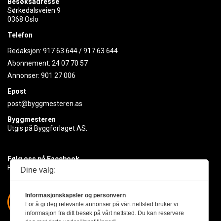
Besøksadresse
Sørkedalsveien 9
0368 Oslo
Telefon
Redaksjon:
917 63 644
/
917 63 644
Abonnement:
24 07 70 57
Annonser:
901 27 006
Epost
post@byggmesteren.as
Byggmesteren
Utgis på Byggforlaget AS.
Følg oss på Facebook
Få med deg det siste innen byggebransjen
Dine valg:
Informasjonskapsler og personvern
For å gi deg relevante annonser på vårt nettsted bruker vi
informasjon fra ditt besøk på vårt nettsted. Du kan reservere