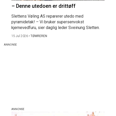
– Denne utedoen er drittøff
Slettens Vøling AS reparerer utedo med
pyramidetak! – Vi bruker supersenvokst
kjernevedfuru, sier daglig leder Sveinung Sletten.
15 Jul 2026
•
TØMREREN