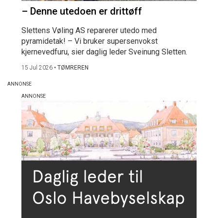
– Denne utedoen er drittøff
Slettens Vøling AS reparerer utedo med
pyramidetak! – Vi bruker supersenvokst
kjernevedfuru, sier daglig leder Sveinung Sletten.
15 Jul 2026
•
TØMREREN