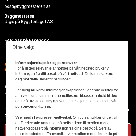
post@byggmesteren.as
Byggmesteren
Utgis på Byggforlaget AS.
Følg oss på Facebook
Få med deg det siste innen byggebransjen
Dine valg:
Informasjonskapsler og personvern
For å gi deg relevante annonser på vårt nettsted bruker vi
informasjon fra ditt besøk på vårt nettsted. Du kan reservere
deg mot dette under "Innstillinger".
For øvrig bruker vi informasjonskapsler og lignende verktøy for
analyse, for å sammenligne nettlesere, tilpasse innhold til deg
og for å utvikle og tilby nødvendig funksjonalitet. Les mer i vår
personvernerklæring.
Byggmesteren følger Vær Varsom-plakaten og presseetikken slik
den er nedfelt i Redaktørplakaten.
Vi er med i Fagpressen-nettverket. Om du samtykker under, vil
du få relevante annonser på nettstedene til medlemmene i
nettverket basert på informasjon fra dine besøk på tvers av
Abonner på vårt nyhetsbrev
disse nettstedene. En oversikt over medlemmene finner du på